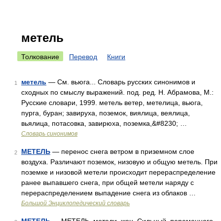
метель
Толкование
Перевод
Книги
метель
— См. вьюга... Словарь русских синонимов и
1
сходных по смыслу выражений. под. ред. Н. Абрамова, М.:
Русские словари, 1999. метель ветер, метелица, вьюга,
пурга, буран; завируха, поземок, виялица, веялица,
вьялица, потасовка, завирюха, поземка,&#8230; …
Словарь синонимов
МЕТЕЛЬ
— перенос снега ветром в приземном слое
2
воздуха. Различают поземок, низовую и общую метель. При
поземке и низовой метели происходит перераспределение
ранее выпавшего снега, при общей метели наряду с
перераспределением выпадение снега из облаков …
Большой Энциклопедический словарь