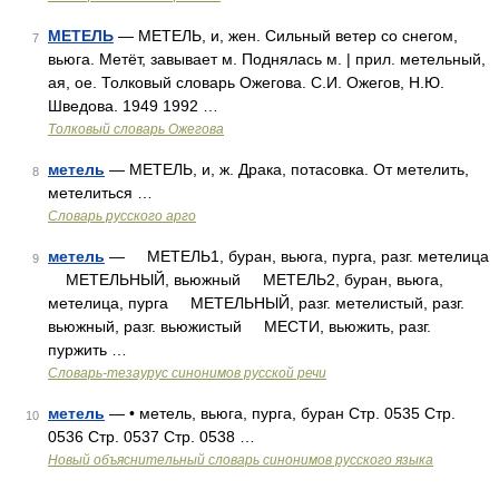
МЕТЕЛЬ
— МЕТЕЛЬ, и, жен. Сильный ветер со снегом,
7
вьюга. Метёт, завывает м. Поднялась м. | прил. метельный,
ая, ое. Толковый словарь Ожегова. С.И. Ожегов, Н.Ю.
Шведова. 1949 1992 …
Толковый словарь Ожегова
метель
— МЕТЕЛЬ, и, ж. Драка, потасовка. От метелить,
8
метелиться …
Словарь русского арго
метель
— МЕТЕЛЬ1, буран, вьюга, пурга, разг. метелица
9
МЕТЕЛЬНЫЙ, вьюжный МЕТЕЛЬ2, буран, вьюга,
метелица, пурга МЕТЕЛЬНЫЙ, разг. метелистый, разг.
вьюжный, разг. вьюжистый МЕСТИ, вьюжить, разг.
пуржить …
Словарь-тезаурус синонимов русской речи
метель
— • метель, вьюга, пурга, буран Стр. 0535 Стр.
10
0536 Стр. 0537 Стр. 0538 …
Новый объяснительный словарь синонимов русского языка