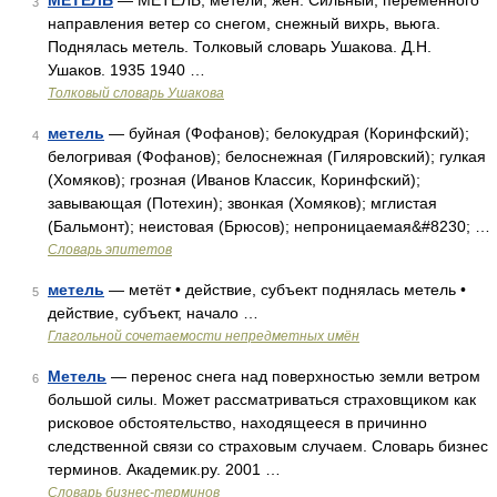
МЕТЕЛЬ
— МЕТЕЛЬ, метели, жен. Сильный, переменного
3
направления ветер со снегом, снежный вихрь, вьюга.
Поднялась метель. Толковый словарь Ушакова. Д.Н.
Ушаков. 1935 1940 …
Толковый словарь Ушакова
метель
— буйная (Фофанов); белокудрая (Коринфский);
4
белогривая (Фофанов); белоснежная (Гиляровский); гулкая
(Хомяков); грозная (Иванов Классик, Коринфский);
завывающая (Потехин); звонкая (Хомяков); мглистая
(Бальмонт); неистовая (Брюсов); непроницаемая&#8230; …
Словарь эпитетов
метель
— метёт • действие, субъект поднялась метель •
5
действие, субъект, начало …
Глагольной сочетаемости непредметных имён
Метель
— перенос снега над поверхностью земли ветром
6
большой силы. Может рассматриваться страховщиком как
рисковое обстоятельство, находящееся в причинно
следственной связи со страховым случаем. Словарь бизнес
терминов. Академик.ру. 2001 …
Словарь бизнес-терминов